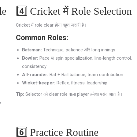
le
4️⃣ Cricket में Role Selection
Cricket में role clear होना बहुत जरूरी है।
Common Roles:
Batsman:
Technique, patience और long innings
Bowler:
Pace या spin specialization, line-length control,
consistency
All-rounder:
Bat + Ball balance, team contribution
Wicket-keeper:
Reflex, fitness, leadership
Tip:
Selector को clear role वाला player हमेशा पसंद आता है।
e
6️⃣ Practice Routine