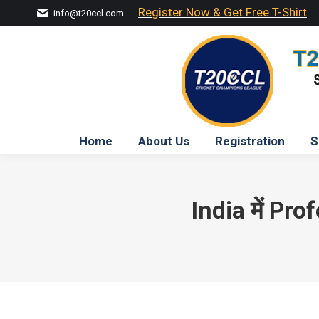
Register Now & Get Free T-Shirt
info@t20ccl.com
Home
About Us
Registration
S
India में Pr