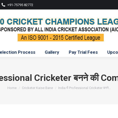
+91-75795 82772
election Process
Gallery
Pay Trial Fees
Upco
ofessional Cricketer बनने की C
You are here:
Home
Cricketer Kaise Bane
India में Professional Cricketer बनने…