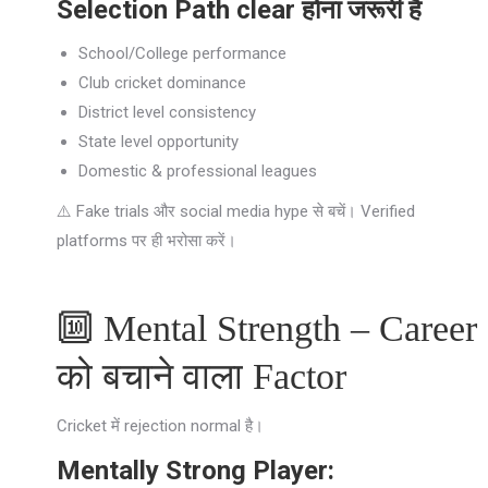
Selection Path clear होना जरूरी है
School/College performance
Club cricket dominance
District level consistency
State level opportunity
Domestic & professional leagues
⚠️ Fake trials और social media hype से बचें। Verified
platforms पर ही भरोसा करें।
🔟 Mental Strength – Career
को बचाने वाला Factor
Cricket में rejection normal है।
Mentally Strong Player: