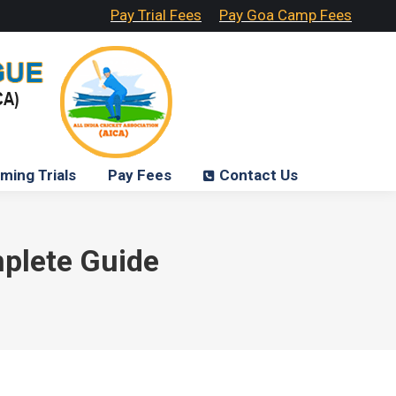
Pay Trial Fees
Pay Goa Camp Fees
ming Trials
Pay Fees
Contact Us
omplete Guide